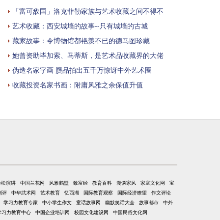
「富可敌国」洛克菲勒家族与艺术收藏之间不得不
艺术收藏：西安城墙的故事--只有城墙的古城
藏家故事：令博物馆都艳羡不已的德马图珍藏
她曾资助毕加索、马蒂斯，是艺术品收藏界的大佬
伪造名家字画 赝品拍出五千万惊讶中外艺术圈
收藏投资名家书画：附庸风雅之余保值升值
轻松演讲
中国兰花网
风雅鹤壁
致富经
教育百科
漫谈家风
家庭文化网
宝
测评
中华武术网
艺术教育
忆西湖
国际教育观察
国际经济瞭望
作文评论
学习力教育专家
中小学生作文
童话故事网
幽默笑话大全
故事都市
中外
学习力教育中心
中国企业培训网
校园文化建设网
中国民俗文化网