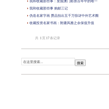
我和收藏那些事：发掘澳门邮票百年中的唯一
我和收藏那些事 购邮三记
伪造名家字画 赝品拍出五千万惊讶中外艺术圈
收藏投资名家书画：附庸风雅之余保值升值
共
1
页
17
条记录