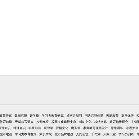
教育管家
数据营销
趣学街
学习力教育研究
油画定制网
网络营销传播
家庭教育
高考保研
教育前沿
天赋教育研究
八卦晚报
校园文化建设中心
科幻文化
模特文化
教育趋势研究
主机
投资知识
地理知识
科技前沿
玩中学
爱情文化
魔玉米
家庭教育顶层设计
思维训练
小说大全
城市建设
学习力教育智库
家长学院
城市品牌建设
人间仙境
千岛湖
人间天堂
学习力训练