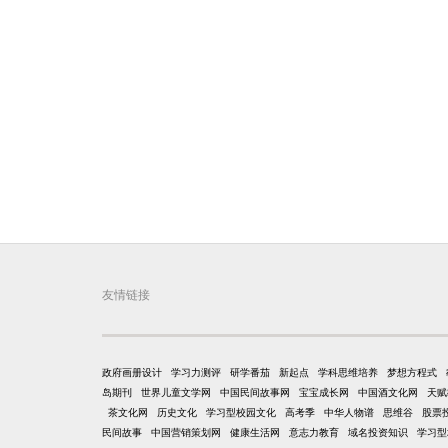
友情链接
政府画册设计
学习力测评
研学番茄
新起点
学科思维培养
梦想方程式
岛期刊
世界儿童文学网
中国民间故事网
宝宝成长网
中国酒文化网
天赋
茶文化网
历史文化
学习型校园文化
高考季
中华人物谱
思维谷
股票
民间故事
中国营销策划网
健康生活网
意志力教育
域名投资知识
学习型