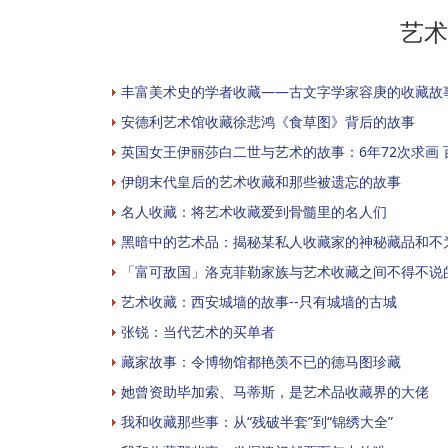
艺术
丰富美术史的学者收藏——古文字学家容庚的收藏故
安德利艺术馆收藏徐悲鸿《食草图》背后的故事
英国女王伊丽莎白二世与艺术的故事：6年72次求画
伊朗末代皇后的艺术收藏和那些被遗忘的故事
名人收藏：将艺术收藏爱到骨髓里的名人们
黑暗中的艺术品：揭秘某私人收藏家的神秘藏品和不
「富可敌国」洛克菲勒家族与艺术收藏之间不得不说
艺术收藏：西安城墙的故事--只有城墙的古城
张锐：当代艺术的买单者
藏家故事：令博物馆都艳羡不已的德马图珍藏
她曾资助毕加索、马蒂斯，是艺术品收藏界的大佬
我和收藏那些事：从“残破半套”到“锦绣大全”