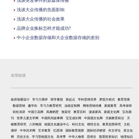
浅谈突发事件的新媒体传播
浅谈大众传播的负面影响
浅谈大众传播的社会效果
品牌企业换标怎样才能成功?
中小企业数据存储和大企业数据存储的差别
友情链接
政府画册设计
学习力测评
研学番茄
新起点
学科思维培养
梦想方程式
教育管家
数据营销
趣学街
学习力教育研究
油画定制网
网络营销传播
家庭教育
高考保研
轻松演讲
中国兰花网
风雅鹤壁
致富经
教育百科
漫谈家风
家庭文化网
宝岛期
刊
世界儿童文学网
中国民间故事网
宝宝成长网
中国酒文化网
天赋教育前沿
天
赋教育研究
八卦晚报
校园文化建设中心
科幻文化
模特文化
教育趋势研究
主机
测评
中华武术网
艺术教育
忆西湖
国际教育观察
国际经济瞭望
作文评论
茶文化
网
历史文化
学习型校园文化
高考季
中华人物谱
思维谷
股票投资知识
地理知识