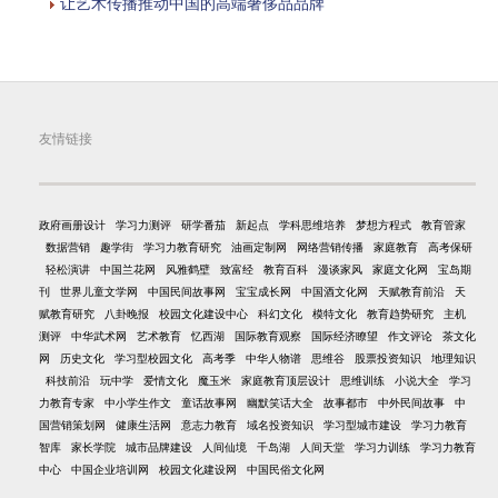
让艺术传播推动中国的高端奢侈品品牌
友情链接
政府画册设计
学习力测评
研学番茄
新起点
学科思维培养
梦想方程式
教育管家
数据营销
趣学街
学习力教育研究
油画定制网
网络营销传播
家庭教育
高考保研
轻松演讲
中国兰花网
风雅鹤壁
致富经
教育百科
漫谈家风
家庭文化网
宝岛期
刊
世界儿童文学网
中国民间故事网
宝宝成长网
中国酒文化网
天赋教育前沿
天
赋教育研究
八卦晚报
校园文化建设中心
科幻文化
模特文化
教育趋势研究
主机
测评
中华武术网
艺术教育
忆西湖
国际教育观察
国际经济瞭望
作文评论
茶文化
网
历史文化
学习型校园文化
高考季
中华人物谱
思维谷
股票投资知识
地理知识
科技前沿
玩中学
爱情文化
魔玉米
家庭教育顶层设计
思维训练
小说大全
学习
力教育专家
中小学生作文
童话故事网
幽默笑话大全
故事都市
中外民间故事
中
国营销策划网
健康生活网
意志力教育
域名投资知识
学习型城市建设
学习力教育
智库
家长学院
城市品牌建设
人间仙境
千岛湖
人间天堂
学习力训练
学习力教育
中心
中国企业培训网
校园文化建设网
中国民俗文化网