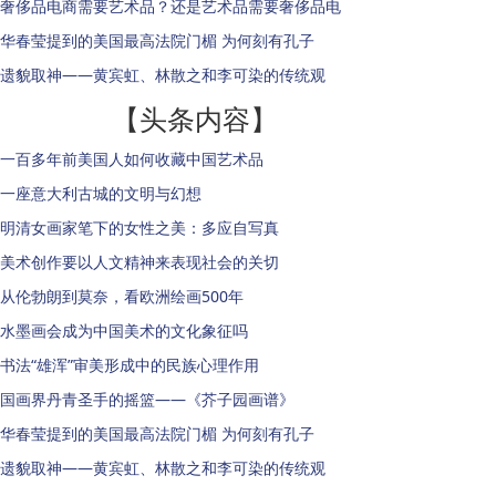
奢侈品电商需要艺术品？还是艺术品需要奢侈品电
华春莹提到的美国最高法院门楣 为何刻有孔子
遗貌取神——黄宾虹、林散之和李可染的传统观
【头条内容】
一百多年前美国人如何收藏中国艺术品
一座意大利古城的文明与幻想
明清女画家笔下的女性之美：多应自写真
美术创作要以人文精神来表现社会的关切
从伦勃朗到莫奈，看欧洲绘画500年
水墨画会成为中国美术的文化象征吗
书法“雄浑”审美形成中的民族心理作用
国画界丹青圣手的摇篮——《芥子园画谱》
华春莹提到的美国最高法院门楣 为何刻有孔子
遗貌取神——黄宾虹、林散之和李可染的传统观