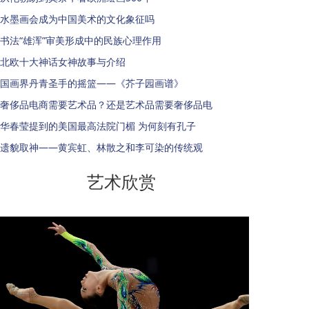
水墨画会成为中国美术的文化象征吗
书法“雄浑”审美形成中的民族心理作用
北欧十大神话女神故事与介绍
国画界丹青圣手的摇篮——《芥子园画谱》
奢侈品电商需要艺术品？还是艺术品需要奢侈品电
华春莹提到的美国最高法院门楣 为何刻有孔子
遗貌取神——黄宾虹、林散之和李可染的传统观
艺术欣赏