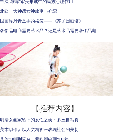
书法“雄浑”审美形成中的民族心理作用
北欧十大神话女神故事与介绍
国画界丹青圣手的摇篮——《芥子园画谱》
奢侈品电商需要艺术品？还是艺术品需要奢侈品电
【推荐内容】
明清女画家笔下的女性之美：多应自写真
美术创作要以人文精神来表现社会的关切
从伦勃朗到莫奈，看欧洲绘画500年