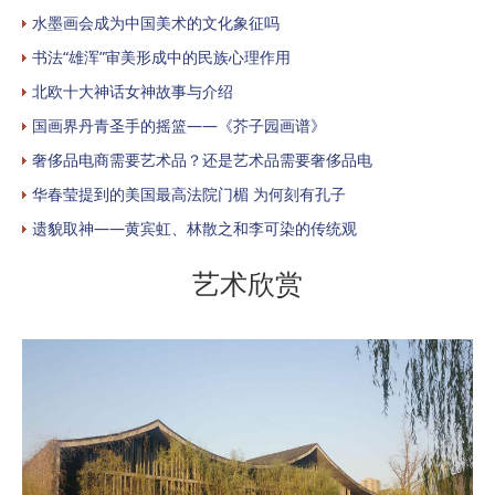
水墨画会成为中国美术的文化象征吗
书法“雄浑”审美形成中的民族心理作用
北欧十大神话女神故事与介绍
国画界丹青圣手的摇篮——《芥子园画谱》
奢侈品电商需要艺术品？还是艺术品需要奢侈品电
华春莹提到的美国最高法院门楣 为何刻有孔子
遗貌取神——黄宾虹、林散之和李可染的传统观
艺术欣赏