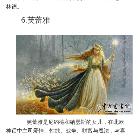
林德。
6.芙蕾雅
芙蕾雅是尼约德和纳瑟斯的女儿，在北欧
神话中主司爱情、性欲、战争、财富与魔法，与喜