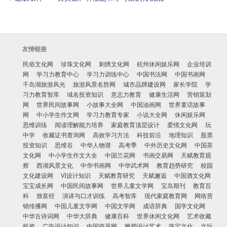
友情链接
民俗文化网
珍珠文化网
刺绣文化网
杭州休闲娱乐网
企业培训
网
学习力教育中心
学习力训练中心
中国书法网
中国书画网
千岛湖旅游风光
旅游风景名胜网
城市品牌建设网
家长学院
学
习力教育智库
域名投资知识
意志力教育
健康生活网
营销策划
网
世界民间故事网
小故事大全网
中国油画网
世界童话故事
网
中小学生作文网
学习力教育专家
小说大全网
休闲娱乐网
思维训练
阅读理解能力培养
家庭教育顶层设计
爱情文化网
玩
中学
收藏证书查询网
高效学习方法
科技前沿
地理知识
股票
投资知识
思维谷
中华人物谱
高考季
中外历史文化网
中国茶
文化网
中小学生作文大全
中国兰花网
书画交易网
天赋教育观
察
西湖风景文化
中华书画网
中华武术网
教育趋势研究
校园
文化建设网
VI设计知识
天赋教育研究
天赋邂逅
中国酒文化网
宝宝成长网
中国民间故事网
世界儿童文学网
宝岛期刊
教育百
科
致富经
演讲与口才训练
高考智库
现代家庭教育网
网络营
销传播网
中国儿童文学网
中国文学网
成语辞典
国学文化网
中华古诗词网
中华大辞典
健康百科
世界休闲文化网
艺术收藏
投资
广告设计知识
中国瓷器网
雕塑设计艺术
珠宝文化
文玩