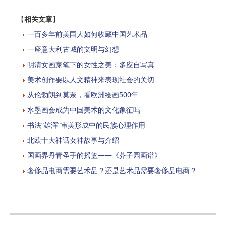
【
相关文章
】
一百多年前美国人如何收藏中国艺术品
一座意大利古城的文明与幻想
明清女画家笔下的女性之美：多应自写真
美术创作要以人文精神来表现社会的关切
从伦勃朗到莫奈，看欧洲绘画500年
水墨画会成为中国美术的文化象征吗
书法“雄浑”审美形成中的民族心理作用
北欧十大神话女神故事与介绍
国画界丹青圣手的摇篮——《芥子园画谱》
奢侈品电商需要艺术品？还是艺术品需要奢侈品电商？