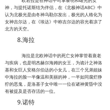
欧若拉是在神话中司掌黎明和曙光的女
神，与提托诺斯结为伴侣，在《北极神话ABC》中
认为北极光是由冬神乌勒尔发出，极光的人格化为
女神吉尔达，在《埃达》中称吉尔达的容光着凉了
北方的天空。
8.海拉
海拉是北欧神话中的死亡女神掌管着衰老
与疾病，也是明杰赫尔海姆的女王，为诡计之神洛
基和女巨人安格尔伯达的小女儿，在三个兄弟姐妹
中海拉的脸一半像温和美丽的神，一半如同腐烂狰
狞的恶鬼，是洛基子女中唯一一位在诸神黄昏中没
有被提及是否存活的一位。
9.诺特