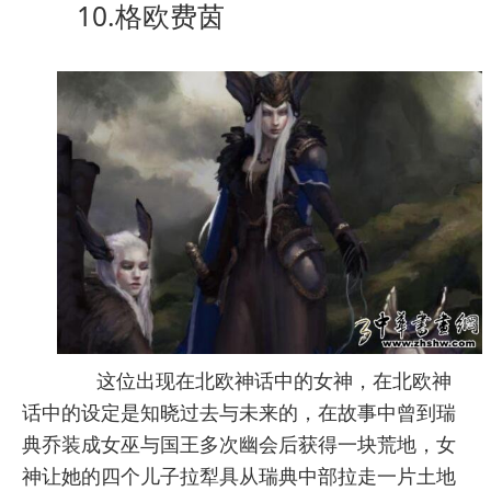
10.格欧费茵
这位出现在北欧神话中的女神，在北欧神
话中的设定是知晓过去与未来的，在故事中曾到瑞
典乔装成女巫与国王多次幽会后获得一块荒地，女
神让她的四个儿子拉犁具从瑞典中部拉走一片土地