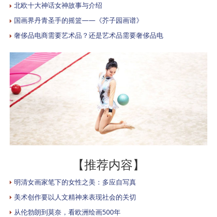
北欧十大神话女神故事与介绍
国画界丹青圣手的摇篮——《芥子园画谱》
奢侈品电商需要艺术品？还是艺术品需要奢侈品电
【推荐内容】
明清女画家笔下的女性之美：多应自写真
美术创作要以人文精神来表现社会的关切
从伦勃朗到莫奈，看欧洲绘画500年