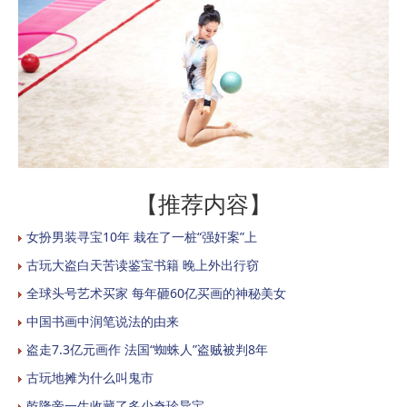
【推荐内容】
女扮男装寻宝10年 栽在了一桩“强奸案”上
古玩大盗白天苦读鉴宝书籍 晚上外出行窃
全球头号艺术买家 每年砸60亿买画的神秘美女
中国书画中润笔说法的由来
盗走7.3亿元画作 法国“蜘蛛人”盗贼被判8年
古玩地摊为什么叫鬼市
乾隆帝一生收藏了多少奇珍异宝