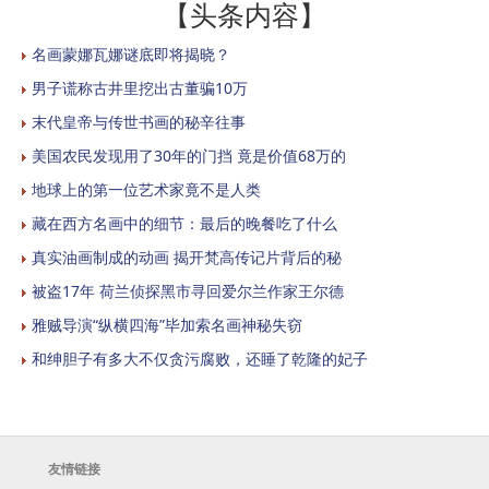
【头条内容】
名画蒙娜瓦娜谜底即将揭晓？
男子谎称古井里挖出古董骗10万
末代皇帝与传世书画的秘辛往事
美国农民发现用了30年的门挡 竟是价值68万的
地球上的第一位艺术家竟不是人类
藏在西方名画中的细节：最后的晚餐吃了什么
真实油画制成的动画 揭开梵高传记片背后的秘
被盗17年 荷兰侦探黑市寻回爱尔兰作家王尔德
雅贼导演“纵横四海”毕加索名画神秘失窃
和绅胆子有多大不仅贪污腐败，还睡了乾隆的妃子
友情链接