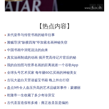
【热点内容】
末代皇帝与传世书画的秘辛往事
雅贼导演“纵横四海”毕加索名画神秘失窃
中国书画中润笔说法的由来
真实油画制成的动画 揭开梵高传记片背后的秘
我的自拍照与世界名画的距离就差一个谷歌App
全球头号艺术买家 每年砸60亿买画的神秘美女
古玩大盗白天苦读鉴宝书籍 晚上外出行窃
盘点9件令人血压升高的艺术品破坏事件：蒙娜丽
乾隆帝一生收藏了多少奇珍异宝
古代圣旨造假有多难：雍正改圣旨是编的