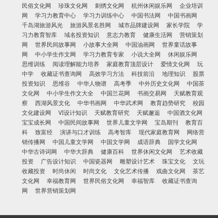
民俗文化网
珍珠文化网
刺绣文化网
杭州休闲娱乐网
企业培训
网
学习力教育中心
学习力训练中心
中国书法网
中国书画网
千岛湖旅游风光
旅游风景名胜网
城市品牌建设网
家长学院
学
习力教育智库
域名投资知识
意志力教育
健康生活网
营销策划
网
世界民间故事网
小故事大全网
中国油画网
世界童话故事
网
中小学生作文网
学习力教育专家
小说大全网
休闲娱乐网
思维训练
阅读理解能力培养
家庭教育顶层设计
爱情文化网
玩
中学
收藏证书查询网
高效学习方法
科技前沿
地理知识
股票
投资知识
思维谷
中华人物谱
高考季
中外历史文化网
中国茶
文化网
中小学生作文大全
中国兰花网
书画交易网
天赋教育观
察
西湖风景文化
中华书画网
中华武术网
教育趋势研究
校园
文化建设网
VI设计知识
天赋教育研究
天赋邂逅
中国酒文化网
宝宝成长网
中国民间故事网
世界儿童文学网
宝岛期刊
教育百
科
致富经
演讲与口才训练
高考智库
现代家庭教育网
网络营
销传播网
中国儿童文学网
中国文学网
成语辞典
国学文化网
中华古诗词网
中华大辞典
健康百科
世界休闲文化网
艺术收藏
投资
广告设计知识
中国瓷器网
雕塑设计艺术
珠宝文化
文玩
收藏投资
时尚休闲
时尚文化
文化艺术传播
戏曲文化网
茶艺
文化网
幸福教育网
世界民俗文化网
幸福智库
收藏证书查询
网
世界营销策划网