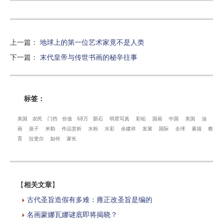
上一篇
：
地球上的第一位艺术家竟不是人类
下一篇
：
末代皇帝与传世书画的秘辛往事
标签：
美国
农民
门挡
价值
68万
陨石
明星写真
彩铅
国画
中国
美国
油
画
孩子
米勒
作品赏析
水粉
水彩
余建祥
发展
国际
全球
素描
教
育
拉斐尔
如何
家长
【
相关文章
】
古代圣旨造假有多难：雍正改圣旨是编的
名画蒙娜瓦娜谜底即将揭晓？