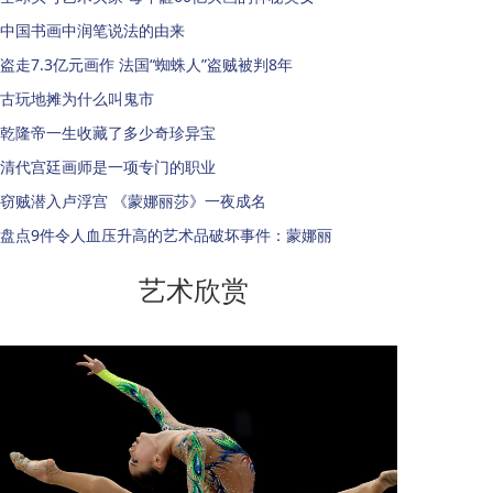
中国书画中润笔说法的由来
盗走7.3亿元画作 法国“蜘蛛人”盗贼被判8年
古玩地摊为什么叫鬼市
乾隆帝一生收藏了多少奇珍异宝
清代宫廷画师是一项专门的职业
窃贼潜入卢浮宫 《蒙娜丽莎》一夜成名
盘点9件令人血压升高的艺术品破坏事件：蒙娜丽
艺术欣赏