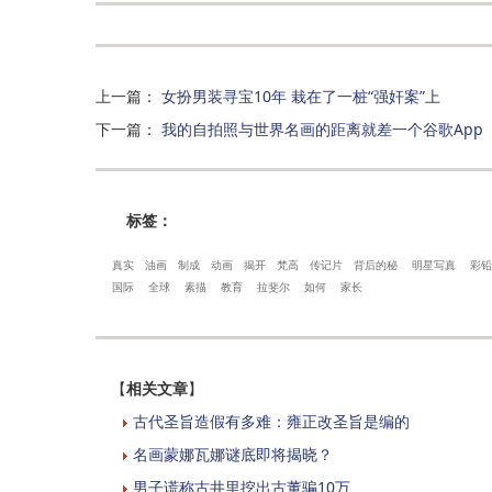
上一篇
：
女扮男装寻宝10年 栽在了一桩“强奸案”上
下一篇
：
我的自拍照与世界名画的距离就差一个谷歌App
标签：
真实
油画
制成
动画
揭开
梵高
传记片
背后的秘
明星写真
彩铅
国际
全球
素描
教育
拉斐尔
如何
家长
【
相关文章
】
古代圣旨造假有多难：雍正改圣旨是编的
名画蒙娜瓦娜谜底即将揭晓？
男子谎称古井里挖出古董骗10万