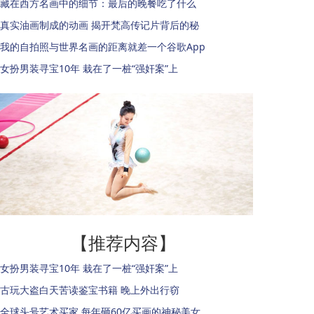
藏在西方名画中的细节：最后的晚餐吃了什么
真实油画制成的动画 揭开梵高传记片背后的秘
我的自拍照与世界名画的距离就差一个谷歌App
女扮男装寻宝10年 栽在了一桩“强奸案”上
【推荐内容】
女扮男装寻宝10年 栽在了一桩“强奸案”上
古玩大盗白天苦读鉴宝书籍 晚上外出行窃
全球头号艺术买家 每年砸60亿买画的神秘美女