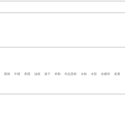
国画
中国
美国
油画
孩子
米勒
作品赏析
水粉
水彩
余建祥
发展