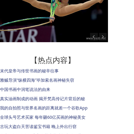
【热点内容】
末代皇帝与传世书画的秘辛往事
雅贼导演“纵横四海”毕加索名画神秘失窃
中国书画中润笔说法的由来
真实油画制成的动画 揭开梵高传记片背后的秘
我的自拍照与世界名画的距离就差一个谷歌App
全球头号艺术买家 每年砸60亿买画的神秘美女
古玩大盗白天苦读鉴宝书籍 晚上外出行窃