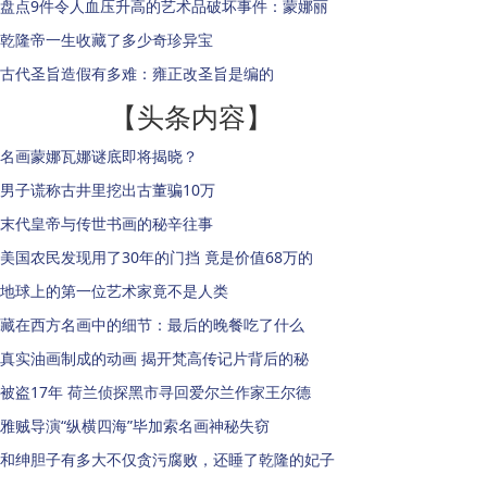
盘点9件令人血压升高的艺术品破坏事件：蒙娜丽
乾隆帝一生收藏了多少奇珍异宝
古代圣旨造假有多难：雍正改圣旨是编的
【头条内容】
名画蒙娜瓦娜谜底即将揭晓？
男子谎称古井里挖出古董骗10万
末代皇帝与传世书画的秘辛往事
美国农民发现用了30年的门挡 竟是价值68万的
地球上的第一位艺术家竟不是人类
藏在西方名画中的细节：最后的晚餐吃了什么
真实油画制成的动画 揭开梵高传记片背后的秘
被盗17年 荷兰侦探黑市寻回爱尔兰作家王尔德
雅贼导演“纵横四海”毕加索名画神秘失窃
和绅胆子有多大不仅贪污腐败，还睡了乾隆的妃子