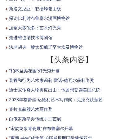
斯洛文尼亚：彩绘蜂箱面板
探访比利时布鲁塞尔漫画博物馆
加拿大多伦多：艺术灯光秀
走进维也纳技术博物馆
法老胡夫一艘太阳船迁至大埃及博物馆
【头条内容】
“柏林圣诞花园”灯光秀开幕
装置和行为艺术家莉莉·雷诺-德瓦尔获杜尚奖
迪士尼传奇人物再度出山！他曾想竞选美国总统
2023年格蕾丝·达德利艺术写作奖：克拉克获颁艺
克拉克获颁艺术写作奖
白俄罗斯举办传统手工艺展
“宋韵龙泉青瓷展”在布鲁塞尔开幕
“更新·共生”成为第18届威尼斯国际建筑双年