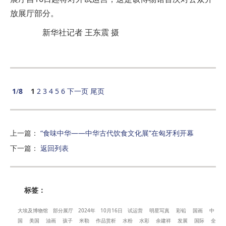
放展厅部分。
新华社记者 王东震 摄
1
/
8
1
2
3
4
5
6
下一页
尾页
上一篇
：
“食味中华——中华古代饮食文化展”在匈牙利开幕
下一篇
：
返回列表
标签：
大埃及博物馆
部分展厅
2024年
10月16日
试运营
明星写真
彩铅
国画
中
国
美国
油画
孩子
米勒
作品赏析
水粉
水彩
余建祥
发展
国际
全