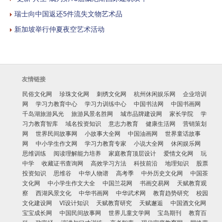
瑞士向中国返还5件流失文物艺术品
新加坡举行仲夏夜空艺术活动
友情链接
民俗文化网
珍珠文化网
刺绣文化网
杭州休闲娱乐网
企业培训
网
学习力教育中心
学习力训练中心
中国书法网
中国书画网
千岛湖旅游风光
旅游风景名胜网
城市品牌建设网
家长学院
学
习力教育智库
域名投资知识
意志力教育
健康生活网
营销策划
网
世界民间故事网
小故事大全网
中国油画网
世界童话故事
网
中小学生作文网
学习力教育专家
小说大全网
休闲娱乐网
思维训练
阅读理解能力培养
家庭教育顶层设计
爱情文化网
玩
中学
收藏证书查询网
高效学习方法
科技前沿
地理知识
股票
投资知识
思维谷
中华人物谱
高考季
中外历史文化网
中国茶
文化网
中小学生作文大全
中国兰花网
书画交易网
天赋教育观
察
西湖风景文化
中华书画网
中华武术网
教育趋势研究
校园
文化建设网
VI设计知识
天赋教育研究
天赋邂逅
中国酒文化网
宝宝成长网
中国民间故事网
世界儿童文学网
宝岛期刊
教育百