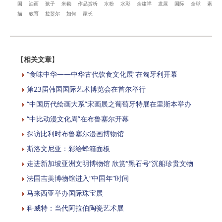
国
油画
孩子
米勒
作品赏析
水粉
水彩
余建祥
发展
国际
全球
素
描
教育
拉斐尔
如何
家长
【
相关文章
】
“食味中华——中华古代饮食文化展”在匈牙利开幕
第23届韩国国际艺术博览会在首尔举行
“中国历代绘画大系”宋画展之葡萄牙特展在里斯本举办
“中比动漫文化周”在布鲁塞尔开幕
探访比利时布鲁塞尔漫画博物馆
斯洛文尼亚：彩绘蜂箱面板
走进新加坡亚洲文明博物馆 欣赏“黑石号”沉船珍贵文物
法国吉美博物馆进入“中国年”时间
马来西亚举办国际珠宝展
科威特：当代阿拉伯陶瓷艺术展