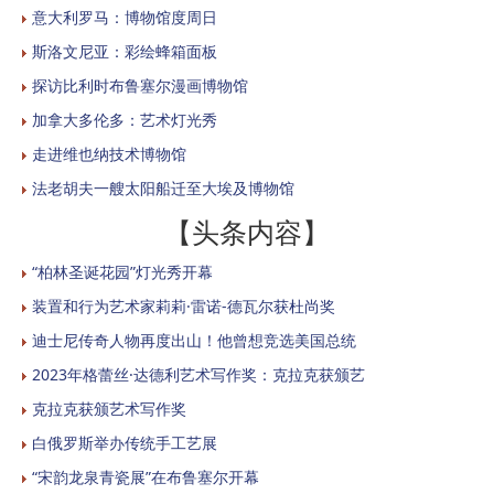
意大利罗马：博物馆度周日
斯洛文尼亚：彩绘蜂箱面板
探访比利时布鲁塞尔漫画博物馆
加拿大多伦多：艺术灯光秀
走进维也纳技术博物馆
法老胡夫一艘太阳船迁至大埃及博物馆
【头条内容】
“柏林圣诞花园”灯光秀开幕
装置和行为艺术家莉莉·雷诺-德瓦尔获杜尚奖
迪士尼传奇人物再度出山！他曾想竞选美国总统
2023年格蕾丝·达德利艺术写作奖：克拉克获颁艺
克拉克获颁艺术写作奖
白俄罗斯举办传统手工艺展
“宋韵龙泉青瓷展”在布鲁塞尔开幕