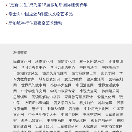
“更新·共生”成为第18届威尼斯国际建筑双年
瑞士向中国返还5件流失文物艺术品
新加坡举行仲夏夜空艺术活动
友情链接
民俗文化网
珍珠文化网
刺绣文化网
杭州休闲娱乐网
企业培训
网
学习力教育中心
学习力训练中心
中国书法网
中国书画网
千岛湖旅游风光
旅游风景名胜网
城市品牌建设网
家长学院
学
习力教育智库
域名投资知识
意志力教育
健康生活网
营销策划
网
世界民间故事网
小故事大全网
中国油画网
世界童话故事
网
中小学生作文网
学习力教育专家
小说大全网
休闲娱乐网
思维训练
阅读理解能力培养
家庭教育顶层设计
爱情文化网
玩
中学
收藏证书查询网
高效学习方法
科技前沿
地理知识
股票
投资知识
思维谷
中华人物谱
高考季
中外历史文化网
中国茶
文化网
中小学生作文大全
中国兰花网
书画交易网
天赋教育观
察
西湖风景文化
中华书画网
中华武术网
教育趋势研究
校园
文化建设网
VI设计知识
天赋教育研究
天赋邂逅
中国酒文化网