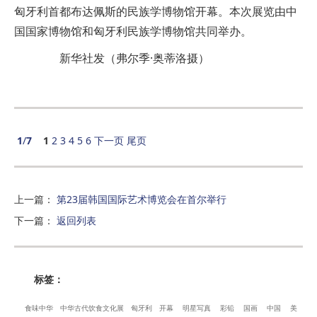
匈牙利首都布达佩斯的民族学博物馆开幕。本次展览由中
国国家博物馆和匈牙利民族学博物馆共同举办。
新华社发（弗尔季·奥蒂洛摄）
1
/
7
1
2
3
4
5
6
下一页
尾页
上一篇
：
第23届韩国国际艺术博览会在首尔举行
下一篇
：
返回列表
标签：
食味中华
中华古代饮食文化展
匈牙利
开幕
明星写真
彩铅
国画
中国
美