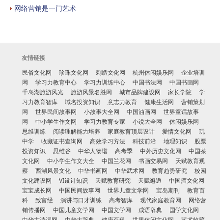
网络营销是一门艺术
友情链接
民俗文化网
珍珠文化网
刺绣文化网
杭州休闲娱乐网
企业培训
网
学习力教育中心
学习力训练中心
中国书法网
中国书画网
千岛湖旅游风光
旅游风景名胜网
城市品牌建设网
家长学院
学
习力教育智库
域名投资知识
意志力教育
健康生活网
营销策划
网
世界民间故事网
小故事大全网
中国油画网
世界童话故事
网
中小学生作文网
学习力教育专家
小说大全网
休闲娱乐网
思维训练
阅读理解能力培养
家庭教育顶层设计
爱情文化网
玩
中学
收藏证书查询网
高效学习方法
科技前沿
地理知识
股票
投资知识
思维谷
中华人物谱
高考季
中外历史文化网
中国茶
文化网
中小学生作文大全
中国兰花网
书画交易网
天赋教育观
察
西湖风景文化
中华书画网
中华武术网
教育趋势研究
校园
文化建设网
VI设计知识
天赋教育研究
天赋邂逅
中国酒文化网
宝宝成长网
中国民间故事网
世界儿童文学网
宝岛期刊
教育百
科
致富经
演讲与口才训练
高考智库
现代家庭教育网
网络营
销传播网
中国儿童文学网
中国文学网
成语辞典
国学文化网
中华古诗词网
中华大辞典
健康百科
世界休闲文化网
艺术收藏