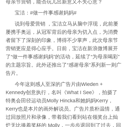
母亲节营销，能否玩儿出新意又不失心意？
宝洁：#做一件事感谢妈妈#
说到母爱营销 ，宝洁立马从脑中浮现，此前屡
屡携手奥运，从冠军背后的母亲为切入点，为消费
者留下了深刻的印象，博得不少掌声，此次母亲节
营销更应是得心应手。日前，宝洁在新浪微博展开
了“做一件事感谢妈妈”的活动，延续了“为母亲喝彩”
的主题宗旨。此外还推出了“感谢母亲”系列新一则广
告片。
今年这则感人至深的广告片由Wieden +
Kennedy创意执行，名叫《What I See》，拍摄了
特奥会田径运动员Molly Hincka和她妈妈Kerry，
Kerry也是本片的画外解说员。广告片质朴温情，通
过回放照片和录像，带着我们看到站在领奖台上灿
烂无比捧着奖杯的 Molly，一步步退回到了过去，回