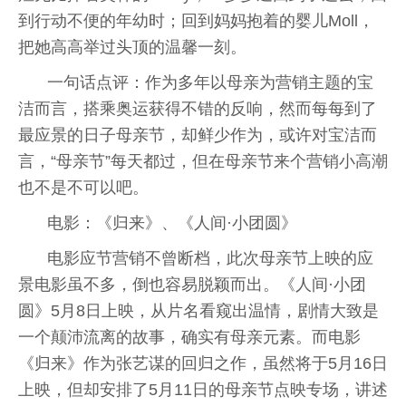
到行动不便的年幼时；回到妈妈抱着的婴儿Moll，
把她高高举过头顶的温馨一刻。
一句话点评：作为多年以母亲为营销主题的宝
洁而言，搭乘奥运获得不错的反响，然而每每到了
最应景的日子母亲节，却鲜少作为，或许对宝洁而
言，“母亲节”每天都过，但在母亲节来个营销小高潮
也不是不可以吧。
电影：《归来》、《人间·小团圆》
电影应节营销不曾断档，此次母亲节上映的应
景电影虽不多，倒也容易脱颖而出。《人间·小团
圆》5月8日上映，从片名看窥出温情，剧情大致是
一个颠沛流离的故事，确实有母亲元素。而电影
《归来》作为张艺谋的回归之作，虽然将于5月16日
上映，但却安排了5月11日的母亲节点映专场，讲述