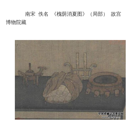
南宋 佚名 《槐荫消夏图》（局部） 故宫
博物院藏