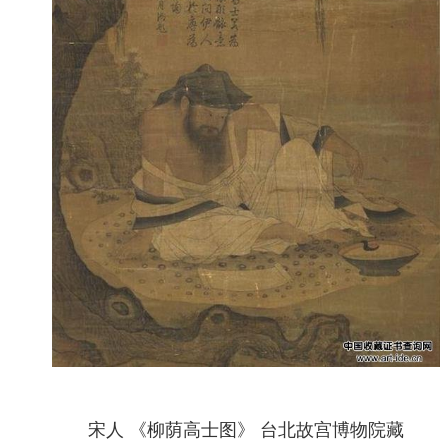
宋人 《柳荫高士图》 台北故宫博物院藏