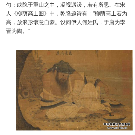
勺；或隐于重山之中，凝视潺湲，若有所思。在宋
人《柳荫高士图》中，乾隆题诗有：“柳荫高士若为
高，放浪形骸意自豪。设问伊人何姓氏，于唐为李
晋为陶。”