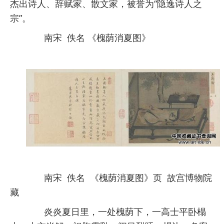
杰出诗人、辞赋家、散文家，被誉为“隐逸诗人之
宗”。
南宋 佚名 《槐荫消夏图》
南宋 佚名 《槐荫消夏图》页 故宫博物院
藏
炎炎夏日里，一处槐荫下，一高士平卧榻