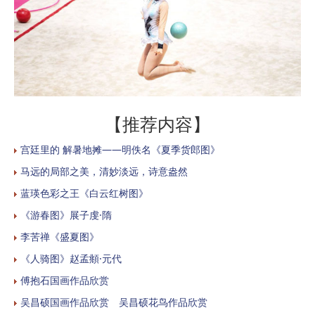
【推荐内容】
宫廷里的 解暑地摊——明佚名《夏季货郎图》
马远的局部之美，清妙淡远，诗意盎然
蓝瑛色彩之王《白云红树图》
《游春图》展子虔·隋
李苦禅《盛夏图》
《人骑图》赵孟頫·元代
傅抱石国画作品欣赏
吴昌硕国画作品欣赏 吴昌硕花鸟作品欣赏