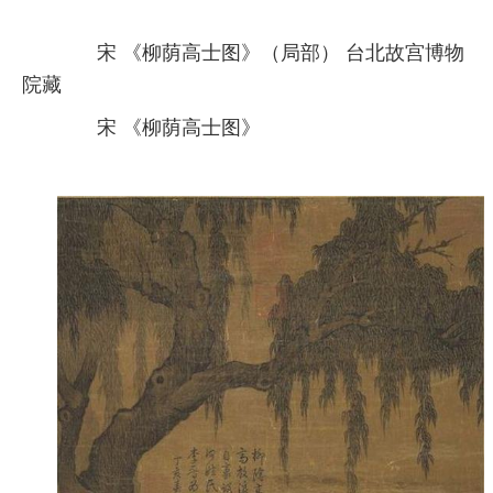
宋 《柳荫高士图》（局部） 台北故宫博物
院藏
宋 《柳荫高士图》