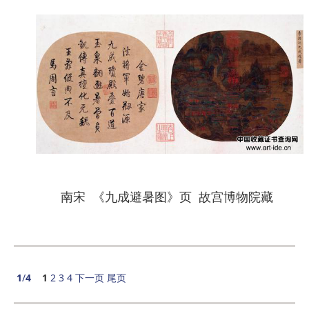
南宋 《九成避暑图》页 故宫博物院藏
1
/
4
1
2
3
4
下一页
尾页