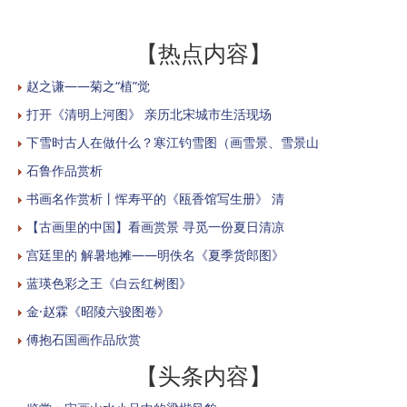
【热点内容】
赵之谦——菊之“植”觉
打开《清明上河图》 亲历北宋城市生活现场
下雪时古人在做什么？寒江钓雪图（画雪景、雪景山
石鲁作品赏析
书画名作赏析丨恽寿平的《瓯香馆写生册》 清
【古画里的中国】看画赏景 寻觅一份夏日清凉
宫廷里的 解暑地摊——明佚名《夏季货郎图》
蓝瑛色彩之王《白云红树图》
金·赵霖《昭陵六骏图卷》
傅抱石国画作品欣赏
【头条内容】