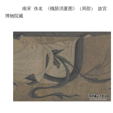
南宋 佚名 《槐荫消夏图》（局部） 故宫
博物院藏