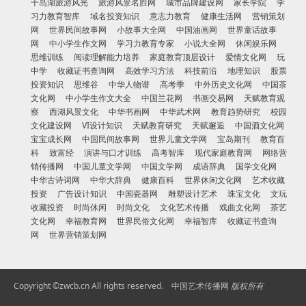
千岛湖旅游风光
旅游风景名胜网
城市品牌建设网
家长学院
学
习力教育智库
域名投资知识
意志力教育
健康生活网
营销策划
网
世界民间故事网
小故事大全网
中国油画网
世界童话故事
网
中小学生作文网
学习力教育专家
小说大全网
休闲娱乐网
思维训练
阅读理解能力培养
家庭教育顶层设计
爱情文化网
玩
中学
收藏证书查询网
高效学习方法
科技前沿
地理知识
股票
投资知识
思维谷
中华人物谱
高考季
中外历史文化网
中国茶
文化网
中小学生作文大全
中国兰花网
书画交易网
天赋教育观
察
西湖风景文化
中华书画网
中华武术网
教育趋势研究
校园
文化建设网
VI设计知识
天赋教育研究
天赋邂逅
中国酒文化网
宝宝成长网
中国民间故事网
世界儿童文学网
宝岛期刊
教育百
科
致富经
演讲与口才训练
高考智库
现代家庭教育网
网络营
销传播网
中国儿童文学网
中国文学网
成语辞典
国学文化网
中华古诗词网
中华大辞典
健康百科
世界休闲文化网
艺术收藏
投资
广告设计知识
中国瓷器网
雕塑设计艺术
珠宝文化
文玩
收藏投资
时尚休闲
时尚文化
文化艺术传播
戏曲文化网
茶艺
文化网
幸福教育网
世界民俗文化网
幸福智库
收藏证书查询
网
世界营销策划网
Copyright ©zwcb.cn All rights reserved.
中国艺术传播网
版权所有