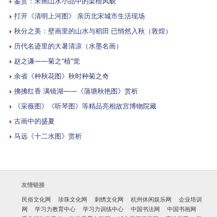
鉴赏：宋画山水小品中的梁楷风貌
打开《清明上河图》 亲历北宋城市生活现场
秋分之美：壁画里的山水与稻田 已悄然入秋（敦煌）
历代名迹里的大暑清凉（水墨名画）
赵之谦——菊之“植”觉
余省《种秋花图》秋时种菊之奇
拂拂红香 满镜湖——《蒲塘秋艳图》赏析
《采薇图》《听琴图》等精品亮相故宫博物院藏
古画中的盛夏
马远《十二水图》赏析
友情链接
民俗文化网
珍珠文化网
刺绣文化网
杭州休闲娱乐网
企业培训
网
学习力教育中心
学习力训练中心
中国书法网
中国书画网