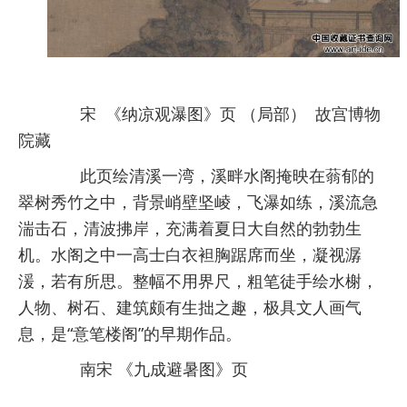
宋 《纳凉观瀑图》页 （局部） 故宫博物
院藏
此页绘清溪一湾，溪畔水阁掩映在蓊郁的
翠树秀竹之中，背景峭壁坚崚，飞瀑如练，溪流急
湍击石，清波拂岸，充满着夏日大自然的勃勃生
机。水阁之中一高士白衣袒胸踞席而坐，凝视潺
湲，若有所思。整幅不用界尺，粗笔徒手绘水榭，
人物、树石、建筑颇有生拙之趣，极具文人画气
息，是“意笔楼阁”的早期作品。
南宋 《九成避暑图》页