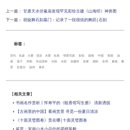
上一篇
：
甘肃天水伏羲庙发现罕见彩绘古建《山海经》神兽图
下一篇
：
胡旋舞石刻墓门：记录了一段很炫的舞蹈|石刻
标签：
历代
名迹
大暑
清凉
水墨
名画
明星写真
彩铅
国画
中国
美国
油
画
孩子
米勒
作品赏析
水粉
水彩
余建祥
发展
国际
全球
素描
教
育
拉斐尔
如何
家长
【
相关文章
】
书画名作赏析丨恽寿平的《瓯香馆写生册》 清新洒脱
【古画里的中国】看画赏景 寻觅一份夏日清凉
《十面灵璧图卷》贵在哪|十面灵璧图卷
鉴赏：宋画山水小品中的梁楷风貌