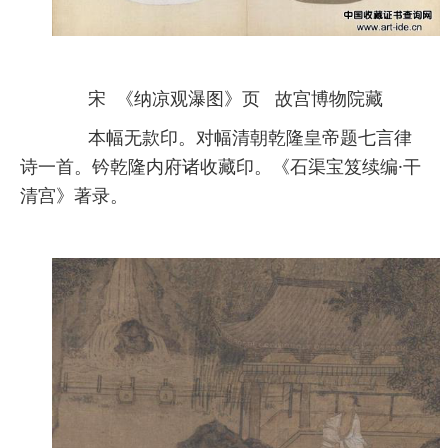
宋 《纳凉观瀑图》页 故宫博物院藏
本幅无款印。对幅清朝乾隆皇帝题七言律
诗一首。钤乾隆内府诸收藏印。《石渠宝笈续编·干
清宫》著录。