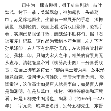
画中为一棵古柳树，树干虬曲刚劲，枝叶
繁茂。树下一翁，美髯飘忽，袒胸露腹，头戴葛
巾，赤足席地而坐。坐前有一幅展开的手卷，酒樽
满盈，浅斟轻酌。表面上看此翁双目聚神，凝视手
卷，实则已是眼饧耳热，醺醺然不胜杯勺。据《石
渠宝笈》记载，该作品为素绢本着色画，左方下有
孙承泽印，右方下有北平孙氏印，左边幅有棠村审
定、蕉林二印。只知为宋人之作，相关的背景则无
从查考。清乾隆皇帝对《柳荫高士图》十分喜爱欣
赏，在画上御笔题诗云：“柳荫高士若为高，放浪形
骸意自豪。设问伊人何姓氏，于唐为李晋为陶。”乾
隆帝说，这位高士如是唐人就是李白，如是晋人便
是陶渊明。但是从葛巾、柳树、酒樽等服饰和环境
看，应是五柳先生陶潜也。陶渊明（约365年—427
年），字元亮，晚年更名潜，别号五柳先生，东晋