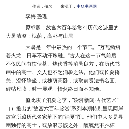
作者：佚名 来源于：
中华书画网
李梅 整理
原标题：故宫六百年鉴赏?|历代名迹里的
大暑清凉：槐荫，高卧与山居
大暑是一年中最热的一个节气。“万瓦鳞鳞
若火龙，日车不动汗珠融。”古人在这一节气前后，
不仅民间有饮伏茶、烧伏香等消暑良方，在历代书
画中的高士、文人也不乏消暑之法。他们或长夏掩
关、澄怀静坐，或槐荫高卧，或取前贤法书名画、
碑帖尺牍，时一展观，怡然终日而不知倦。
值此庚子消夏之季，“澎湃新闻·古代艺术”
（）推出的“故宫六百年鉴赏”系列本期特别呈现两岸
故宫所藏历代名家笔下的“消夏”图。他们中大多是寻
幽独行的高士，或放浪形骸之外，醺醺然不胜杯