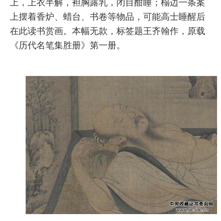
上，上衣半解，袒胸露乳，闭目酣睡；榻边一条案
上摆着香炉、蜡台、书卷等物品，可能高士睡醒后
在此读书赏画。本幅无款，标签题王齐翰作，原载
《历代名笔集胜册》第一册。