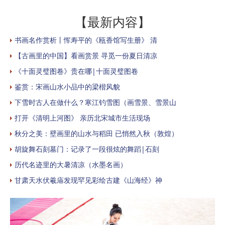
【最新内容】
书画名作赏析丨恽寿平的《瓯香馆写生册》 清
【古画里的中国】看画赏景 寻觅一份夏日清凉
《十面灵璧图卷》贵在哪|十面灵璧图卷
鉴赏：宋画山水小品中的梁楷风貌
下雪时古人在做什么？寒江钓雪图（画雪景、雪景山
打开《清明上河图》 亲历北宋城市生活现场
秋分之美：壁画里的山水与稻田 已悄然入秋（敦煌）
胡旋舞石刻墓门：记录了一段很炫的舞蹈|石刻
历代名迹里的大暑清凉（水墨名画）
甘肃天水伏羲庙发现罕见彩绘古建《山海经》神