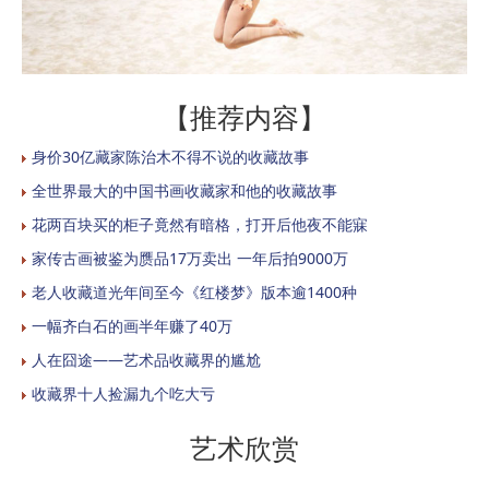
【推荐内容】
身价30亿藏家陈治木不得不说的收藏故事
全世界最大的中国书画收藏家和他的收藏故事
花两百块买的柜子竟然有暗格，打开后他夜不能寐
家传古画被鉴为赝品17万卖出 一年后拍9000万
老人收藏道光年间至今《红楼梦》版本逾1400种
一幅齐白石的画半年赚了40万
人在囧途——艺术品收藏界的尴尬
收藏界十人捡漏九个吃大亏
艺术欣赏