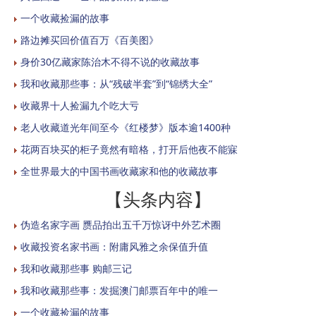
一个收藏捡漏的故事
路边摊买回价值百万《百美图》
身价30亿藏家陈治木不得不说的收藏故事
我和收藏那些事：从“残破半套”到“锦绣大全”
收藏界十人捡漏九个吃大亏
老人收藏道光年间至今《红楼梦》版本逾1400种
花两百块买的柜子竟然有暗格，打开后他夜不能寐
全世界最大的中国书画收藏家和他的收藏故事
【头条内容】
伪造名家字画 赝品拍出五千万惊讶中外艺术圈
收藏投资名家书画：附庸风雅之余保值升值
我和收藏那些事 购邮三记
我和收藏那些事：发掘澳门邮票百年中的唯一
一个收藏捡漏的故事