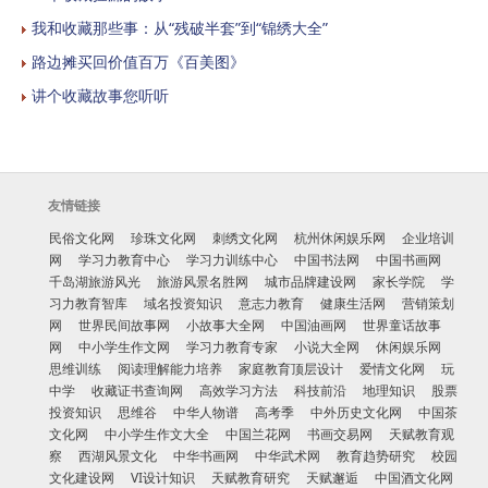
我和收藏那些事：从“残破半套”到“锦绣大全”
路边摊买回价值百万《百美图》
讲个收藏故事您听听
友情链接
民俗文化网
珍珠文化网
刺绣文化网
杭州休闲娱乐网
企业培训
网
学习力教育中心
学习力训练中心
中国书法网
中国书画网
千岛湖旅游风光
旅游风景名胜网
城市品牌建设网
家长学院
学
习力教育智库
域名投资知识
意志力教育
健康生活网
营销策划
网
世界民间故事网
小故事大全网
中国油画网
世界童话故事
网
中小学生作文网
学习力教育专家
小说大全网
休闲娱乐网
思维训练
阅读理解能力培养
家庭教育顶层设计
爱情文化网
玩
中学
收藏证书查询网
高效学习方法
科技前沿
地理知识
股票
投资知识
思维谷
中华人物谱
高考季
中外历史文化网
中国茶
文化网
中小学生作文大全
中国兰花网
书画交易网
天赋教育观
察
西湖风景文化
中华书画网
中华武术网
教育趋势研究
校园
文化建设网
VI设计知识
天赋教育研究
天赋邂逅
中国酒文化网