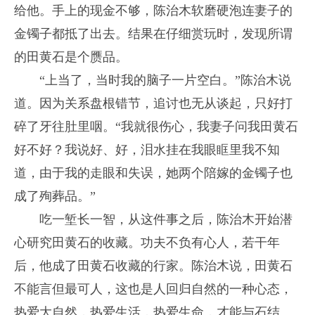
给他。手上的现金不够，陈治木软磨硬泡连妻子的
金镯子都抵了出去。结果在仔细赏玩时，发现所谓
的田黄石是个赝品。
“上当了，当时我的脑子一片空白。”陈治木说
道。因为关系盘根错节，追讨也无从谈起，只好打
碎了牙往肚里咽。“我就很伤心，我妻子问我田黄石
好不好？我说好、好，泪水挂在我眼眶里我不知
道，由于我的走眼和失误，她两个陪嫁的金镯子也
成了殉葬品。”
吃一堑长一智，从这件事之后，陈治木开始潜
心研究田黄石的收藏。功夫不负有心人，若干年
后，他成了田黄石收藏的行家。陈治木说，田黄石
不能言但最可人，这也是人回归自然的一种心态，
热爱大自然，热爱生活，热爱生命，才能与石结