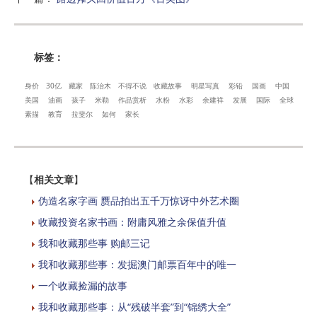
标签：
身价
30亿
藏家
陈治木
不得不说
收藏故事
明星写真
彩铅
国画
中国
美国
油画
孩子
米勒
作品赏析
水粉
水彩
余建祥
发展
国际
全球
素描
教育
拉斐尔
如何
家长
【
相关文章
】
伪造名家字画 赝品拍出五千万惊讶中外艺术圈
收藏投资名家书画：附庸风雅之余保值升值
我和收藏那些事 购邮三记
我和收藏那些事：发掘澳门邮票百年中的唯一
一个收藏捡漏的故事
我和收藏那些事：从“残破半套”到“锦绣大全”