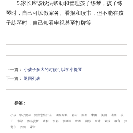
5.家长应该设法帮助和管理孩子练琴，孩子练
琴时，自己可以做家务、看报和读书，但不能在孩
子练琴时，自己却看电视甚至打牌等。
上一篇
：
小孩子多大的时候可以学小提琴
下一篇
：
返回列表
标签：
小孩
学小提琴
要注意些什么
明星写真
彩铅
国画
中国
美国
油画
孩
子
米勒
作品赏析
水粉
水彩
余建祥
发展
国际
全球
素描
教育
拉
斐尔
如何
家长