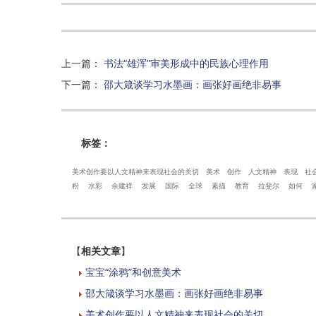
上一篇
：
书法“雄浑”审美形成中的民族心理作用
下一篇
：
邵大箴谈学习水墨画：画张好画绝非易事
标签：
美术创作要以人文精神来表现社会的关切
美术
创作
人文精神
表现
社
粉
水彩
余建祥
发展
国际
全球
素描
教育
拉斐尔
如何
【
相关文章
】
宝宝“涂鸦”和创意美术
邵大箴谈学习水墨画：画张好画绝非易事
美术创作要以人文精神来表现社会的关切