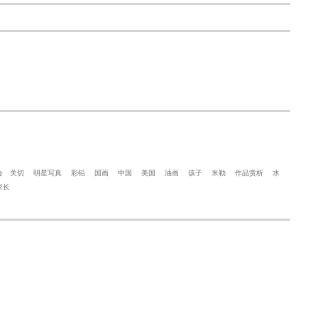
会
关切
明星写真
彩铅
国画
中国
美国
油画
孩子
米勒
作品赏析
水
家长