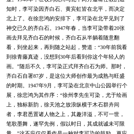
知时，李可染因齐白石、黄宾虹皆在北平，而决定
北上了。在徐悲鸿的安排下，李可染在北平见到了
神交已久的齐白石。1947年春，当李可染带着20张
画去拜见齐白石的时候，齐白石从半躺着随意翻
看，到坐起来，再到随之站起，赞道：“30年前我看
到徐青藤真迹，没想到30年后看到你这个年轻人的
画。”随后不久，李可染正式拜齐白石为师。那时，
齐白石自署87岁，是这位大师创作最为成熟与旺盛
的时期。1947年9月，李可染在北京中山公园举行个
展，徐悲鸿为其作序：“徐州李先生可染，尤于绘画
上，独标新韵，徐天池之放浪纵横于木石群卉间
者，李君悉置诸人物之上，其趣洋溢，不可一世，
笔歌墨舞，遂罕先例，假以时日，其成就诚未可限
量。”这不应仅仅看作是一种对李可染的鼓励，更应