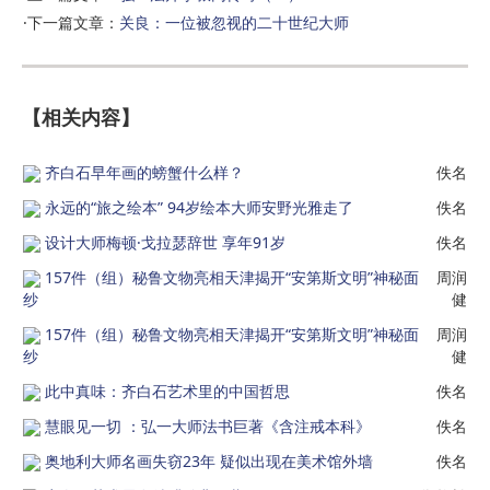
·下一篇文章：
关良：一位被忽视的二十世纪大师
【相关内容】
齐白石早年画的螃蟹什么样？
佚名
永远的“旅之绘本” 94岁绘本大师安野光雅走了
佚名
设计大师梅顿·戈拉瑟辞世 享年91岁
佚名
157件（组）秘鲁文物亮相天津揭开“安第斯文明”神秘面
周润
纱
健
157件（组）秘鲁文物亮相天津揭开“安第斯文明”神秘面
周润
纱
健
此中真味：齐白石艺术里的中国哲思
佚名
慧眼见一切 ：弘一大师法书巨著《含注戒本科》
佚名
奥地利大师名画失窃23年 疑似出现在美术馆外墙
佚名