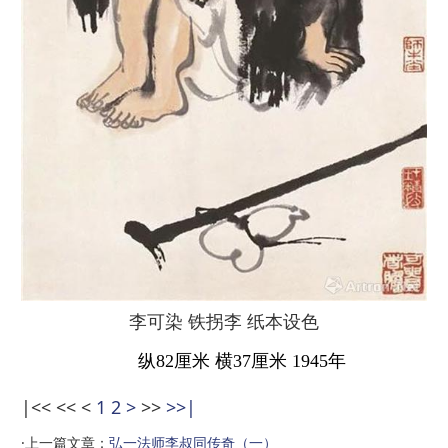
李可染 铁拐李 纸本设色
纵82厘米 横37厘米 1945年
|<<
<<
<
1
2
>
>>
>>|
·上一篇文章：
弘一法师李叔同传奇（一）