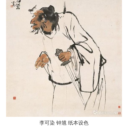
李可染 钟馗 纸本设色