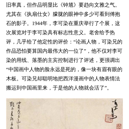
旧率真，但作品明显比《钟馗》要趋向文雅之气。
尤其在《执扇仕女》朦胧的眼神中多少可看到傅抱
石的影子。1944年，李可染在重庆举行了个展，这
次展览对于李可染具有标志性意义。老舍给予热
评，几乎给了他定性的评价：“论画人物，可染兄的
作品恐怕要算国内最伟大的一位了”，他不仅对李可
染的用线、落墨的主宾控制进行了评述，更强调出
“中国画中人物的脸永远是死的，像一块有眉有眼的
木板。可染兄却聪明地把西洋漫画中的人物表情法
搬运到中国画里来，于是他的人物就会活了”。