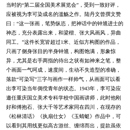
当时的“第二届全国美术展览会”，受到一致好评，
应被视为李可染成名的滥觞之作。陆丹文曾撰文赞
曰：“这一张画，笔势纵恣，把神话中的钟馗进士的
神态，充分表露出来，和梁楷、张大风画风，异曲
同工。”这件长宽皆超过1米、近似方构图的作品，
只画了侧身张目的半身钟馗，构图饱满，形象惊
异，尤其是右手两指的待出之状有如神来之笔，整
个画面一气呵成，速度间，生动不失造型的准确，
落款“可染写”三字与画作一样帅气，从画面可以看
出李可染当年倜傥青年的状态。1943年，李可染应
邀任重庆国立美术专科学校中国画讲师，此时他刚
好和傅抱石、张大千等艺术家同在四川，在现存的
《松林清话》《执扇仕女》《玉蜻蜓》作品中，可
以看到其用线更似高古游丝、缠绵而出，提款虽依