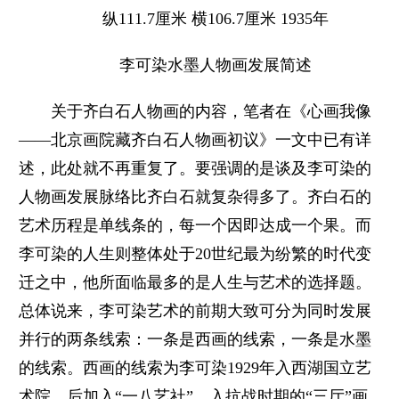
纵111.7厘米 横106.7厘米 1935年
李可染水墨人物画发展简述
关于齐白石人物画的内容，笔者在《心画我像
——北京画院藏齐白石人物画初议》一文中已有详
述，此处就不再重复了。要强调的是谈及李可染的
人物画发展脉络比齐白石就复杂得多了。齐白石的
艺术历程是单线条的，每一个因即达成一个果。而
李可染的人生则整体处于20世纪最为纷繁的时代变
迁之中，他所面临最多的是人生与艺术的选择题。
总体说来，李可染艺术的前期大致可分为同时发展
并行的两条线索：一条是西画的线索，一条是水墨
的线索。西画的线索为李可染1929年入西湖国立艺
术院，后加入“一八艺社”、入抗战时期的“三厅”画