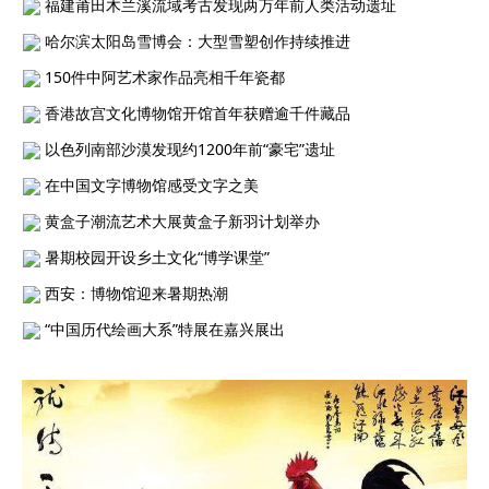
福建莆田木兰溪流域考古发现两万年前人类活动遗址
哈尔滨太阳岛雪博会：大型雪塑创作持续推进
150件中阿艺术家作品亮相千年瓷都
香港故宫文化博物馆开馆首年获赠逾千件藏品
以色列南部沙漠发现约1200年前“豪宅”遗址
在中国文字博物馆感受文字之美
黄盒子潮流艺术大展黄盒子新羽计划举办
暑期校园开设乡土文化“博学课堂”
西安：博物馆迎来暑期热潮
“中国历代绘画大系”特展在嘉兴展出