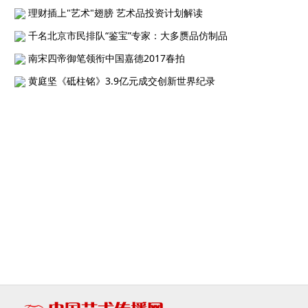
理财插上"艺术"翅膀 艺术品投资计划解读
千名北京市民排队“鉴宝”专家：大多赝品仿制品
南宋四帝御笔领衔中国嘉德2017春拍
黄庭坚《砥柱铭》3.9亿元成交创新世界纪录