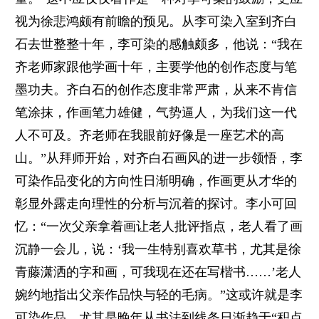
视为徐悲鸿颇有前瞻的预见。从李可染入室到齐白
石去世整整十年，李可染的感触颇多，他说：“我在
齐老师家跟他学画十年，主要学他的创作态度与笔
墨功夫。齐白石的创作态度非常严肃，从来不肯信
笔涂抹，作画笔力雄健，气势逼人，为我们这一代
人不可及。齐老师在我眼前好像是一座艺术的高
山。”从拜师开始，对齐白石画风的进一步领悟，李
可染作品变化的方向性日渐明确，作画更从才华的
彰显外露走向理性的分析与沉着的探讨。李小可回
忆：“一次父亲拿着画让老人批评指点，老人看了画
沉静一会儿，说：‘我一生特别喜欢草书，尤其是徐
青藤潇洒的字和画，可我现在还在写楷书……’老人
婉约地指出父亲作品快与轻的毛病。”这或许就是李
可染作品，尤其是晚年从书法到线条日渐趋于“积点