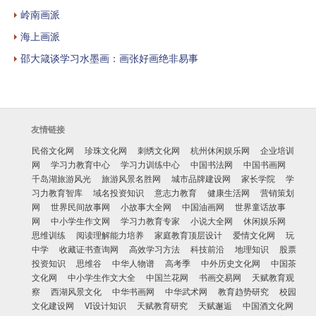
岭南画派
海上画派
邵大箴谈学习水墨画：画张好画绝非易事
友情链接
民俗文化网
珍珠文化网
刺绣文化网
杭州休闲娱乐网
企业培训
网
学习力教育中心
学习力训练中心
中国书法网
中国书画网
千岛湖旅游风光
旅游风景名胜网
城市品牌建设网
家长学院
学
习力教育智库
域名投资知识
意志力教育
健康生活网
营销策划
网
世界民间故事网
小故事大全网
中国油画网
世界童话故事
网
中小学生作文网
学习力教育专家
小说大全网
休闲娱乐网
思维训练
阅读理解能力培养
家庭教育顶层设计
爱情文化网
玩
中学
收藏证书查询网
高效学习方法
科技前沿
地理知识
股票
投资知识
思维谷
中华人物谱
高考季
中外历史文化网
中国茶
文化网
中小学生作文大全
中国兰花网
书画交易网
天赋教育观
察
西湖风景文化
中华书画网
中华武术网
教育趋势研究
校园
文化建设网
VI设计知识
天赋教育研究
天赋邂逅
中国酒文化网