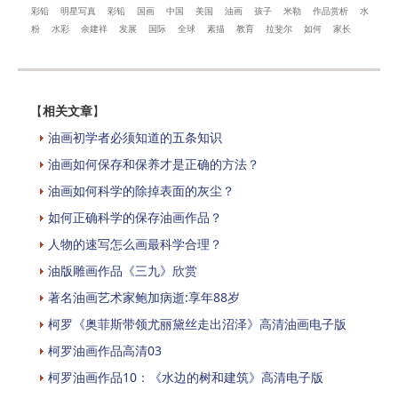
彩铅
明星写真
彩铅
国画
中国
美国
油画
孩子
米勒
作品赏析
水
粉
水彩
余建祥
发展
国际
全球
素描
教育
拉斐尔
如何
家长
【
相关文章
】
油画初学者必须知道的五条知识
油画如何保存和保养才是正确的方法？
油画如何科学的除掉表面的灰尘？
如何正确科学的保存油画作品？
人物的速写怎么画最科学合理？
油版雕画作品《三九》欣赏
著名油画艺术家鲍加病逝:享年88岁
柯罗《奥菲斯带领尤丽黛丝走出沼泽》高清油画电子版
柯罗油画作品高清03
柯罗油画作品10：《水边的树和建筑》高清电子版